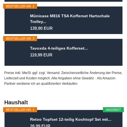
BESTSELLER NR. 2
Münicase M816 TSA Kofferset Hartschale
Trolley...
139,90 EUR
BESTSELLER NR. 3
Tavoxda 4-teiliges Kofferset...
119,99 EUR
Preise inkl. MwSt. ggf. zzgl. Versand. Zwischenzeitliche Änderung der Preise,
Lieferzeit und Kosten möglich. Alle Angaben ohne Gewähr. · Als Amazon-
Partner verdiene ich an qualifizierten Verkäufen
Haushalt
BESTSELLER NR. 1
ANGEBOT
Retoo Topfset 12-teilig Kochtopf Set mit...
26,99 EUR