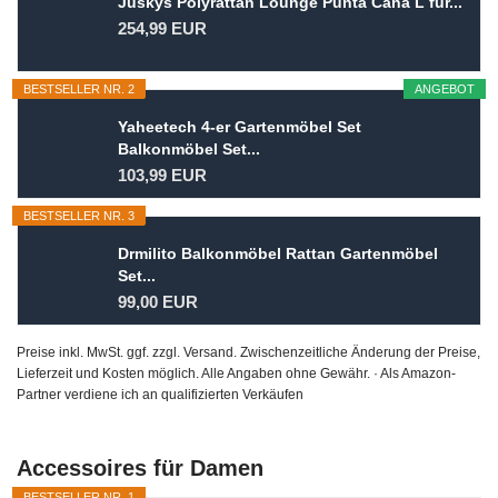
Juskys Polyrattan Lounge Punta Cana L für...
254,99 EUR
BESTSELLER NR. 2
ANGEBOT
Yaheetech 4-er Gartenmöbel Set
Balkonmöbel Set...
103,99 EUR
BESTSELLER NR. 3
Drmilito Balkonmöbel Rattan Gartenmöbel
Set...
99,00 EUR
Preise inkl. MwSt. ggf. zzgl. Versand. Zwischenzeitliche Änderung der Preise,
Lieferzeit und Kosten möglich. Alle Angaben ohne Gewähr. · Als Amazon-
Partner verdiene ich an qualifizierten Verkäufen
Accessoires für Damen
BESTSELLER NR. 1