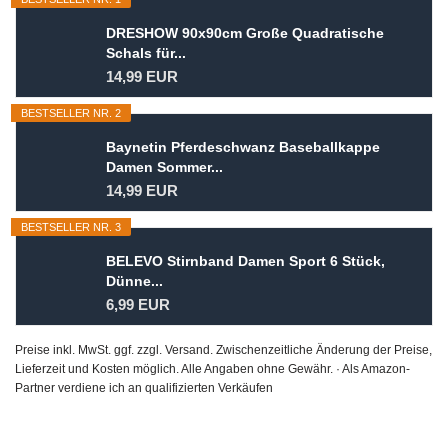
DRESHOW 90x90cm Große Quadratische
Schals für...
14,99 EUR
BESTSELLER NR. 2
Baynetin Pferdeschwanz Baseballkappe
Damen Sommer...
14,99 EUR
BESTSELLER NR. 3
BELEVO Stirnband Damen Sport 6 Stück,
Dünne...
6,99 EUR
Preise inkl. MwSt. ggf. zzgl. Versand. Zwischenzeitliche Änderung der Preise,
Lieferzeit und Kosten möglich. Alle Angaben ohne Gewähr. · Als Amazon-
Partner verdiene ich an qualifizierten Verkäufen