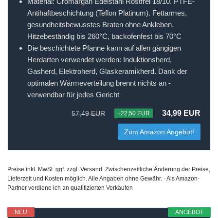
Material: Cromargan Edelstahl Rostfrei 18/10. PTFE-
Antihaftbeschichtung (Teflon Platinum). Fettarmes,
gesundheitsbewusstes Braten ohne Ankleben.
Hitzebeständig bis 260°C, backofenfest bis 70°C
Die beschichtete Pfanne kann auf allen gängigen
Herdarten verwendet werden: Induktionsherd,
Gasherd, Elektroherd, Glaskeramikherd. Dank der
optimalen Wärmeverteilung brennt nichts an -
verwendbar für jedes Gericht
34,99 EUR
57,49 EUR
−22,50 EUR
Zum Amazon Angebot!
Preise inkl. MwSt. ggf. zzgl. Versand. Zwischenzeitliche Änderung der Preise,
Lieferzeit und Kosten möglich. Alle Angaben ohne Gewähr. · Als Amazon-
Partner verdiene ich an qualifizierten Verkäufen
NEU
ANGEBOT