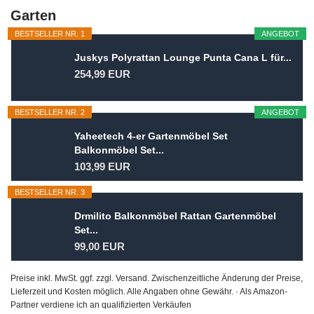
Garten
BESTSELLER NR. 1
ANGEBOT
Juskys Polyrattan Lounge Punta Cana L für...
254,99 EUR
BESTSELLER NR. 2
ANGEBOT
Yaheetech 4-er Gartenmöbel Set
Balkonmöbel Set...
103,99 EUR
BESTSELLER NR. 3
Drmilito Balkonmöbel Rattan Gartenmöbel
Set...
99,00 EUR
Preise inkl. MwSt. ggf. zzgl. Versand. Zwischenzeitliche Änderung der Preise,
Lieferzeit und Kosten möglich. Alle Angaben ohne Gewähr. · Als Amazon-
Partner verdiene ich an qualifizierten Verkäufen