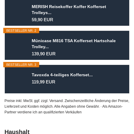
MERISH Reisekoffer Koffer Kofferset
Trolleys...
59,90 EUR
BESTSELLER NR. 2
Münicase M816 TSA Kofferset Hartschale
Trolley...
139,90 EUR
BESTSELLER NR. 3
Tavoxda 4-teiliges Kofferset...
119,99 EUR
Preise inkl. MwSt. ggf. zzgl. Versand. Zwischenzeitliche Änderung der Preise,
Lieferzeit und Kosten möglich. Alle Angaben ohne Gewähr. · Als Amazon-
Partner verdiene ich an qualifizierten Verkäufen
Haushalt