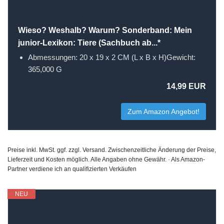
Wieso? Weshalb? Warum? Sonderband: Mein
junior-Lexikon: Tiere (Sachbuch ab...*
Abmessungen: 20 x 19 x 2 CM (L x B x H)Gewicht:
365,000 G
14,99 EUR
Zum Amazon Angebot!
Preise inkl. MwSt. ggf. zzgl. Versand. Zwischenzeitliche Änderung der Preise,
Lieferzeit und Kosten möglich. Alle Angaben ohne Gewähr. · Als Amazon-
Partner verdiene ich an qualifizierten Verkäufen
NEU