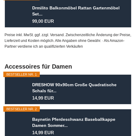
Drmilito Balkonmöbel Rattan Gartenmöbel
Set...
99,00 EUR
Preise inkl. MwSt. ggf. zzgl. Versand. Zwischenzeitliche Änderung der Preise,
Lieferzeit und Kosten möglich. Alle Angaben ohne Gewähr. · Als Amazon-
Partner verdiene ich an qualifizierten Verkäufen
Accessoires für Damen
BESTSELLER NR. 1
DRESHOW 90x90cm Große Quadratische
Schals für...
14,99 EUR
BESTSELLER NR. 2
Baynetin Pferdeschwanz Baseballkappe
Damen Sommer...
14,99 EUR