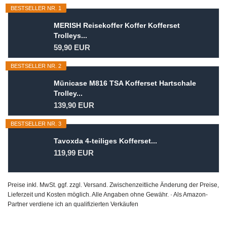
BESTSELLER NR. 1
MERISH Reisekoffer Koffer Kofferset
Trolleys...
59,90 EUR
BESTSELLER NR. 2
Münicase M816 TSA Kofferset Hartschale
Trolley...
139,90 EUR
BESTSELLER NR. 3
Tavoxda 4-teiliges Kofferset...
119,99 EUR
Preise inkl. MwSt. ggf. zzgl. Versand. Zwischenzeitliche Änderung der Preise,
Lieferzeit und Kosten möglich. Alle Angaben ohne Gewähr. · Als Amazon-
Partner verdiene ich an qualifizierten Verkäufen