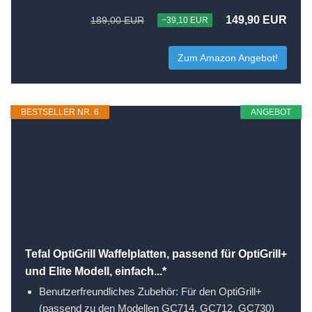
149,90 EUR
189,00 EUR
−39,10 EUR
Zum Amazon Angebot!
BESTSELLER NR. 6
ANGEBOT
Tefal OptiGrill Waffelplatten, passend für OptiGrill+
und Elite Modell, einfach...*
Benutzerfreundliches Zubehör: Für den OptiGrill+
(passend zu den Modellen GC714, GC712, GC730)