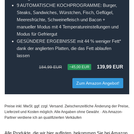
9 AUTOMATISCHE KOCHPROGRAMME: Burger,
Steaks, Sandwiches, Würstchen, Fisch, Geflügel,
Meeresfrüchte, Schweinefleisch und Bacon +
manueller Modus mit 4 Temperatureinstellungen und
Modus für Gefriergut
GESÜNDERE ERGEBNISSE mit 44 % weniger Fett*
dank der anglierten Platten, die das Fett ablaufen
lassen
139,99 EUR
184,99 EUR
−45,00 EUR
Zum Amazon Angebot!
Preise inkl. MwSt. ggf. zzgl. Versand. Zwischenzeitliche Änderung der Preise,
Lieferzeit und Kosten möglich. Alle Angaben ohne Gewähr. · Als Amazon-
Partner verdiene ich an qualifizierten Verkäufen
Alle Produkte, die wir hier auflisten, bekommen Sie bei Amazon.