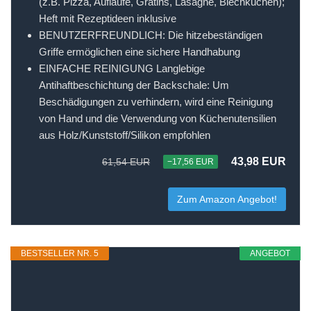
(z.B. Pizza, Aufläufe, Gratins, Lasagne, Blechkuchen);
Heft mit Rezeptideen inklusive
BENUTZERFREUNDLICH: Die hitzebeständigen
Griffe ermöglichen eine sichere Handhabung
EINFACHE REINIGUNG Langlebige
Antihaftbeschichtung der Backschale: Um
Beschädigungen zu verhindern, wird eine Reinigung
von Hand und die Verwendung von Küchenutensilien
aus Holz/Kunststoff/Silikon empfohlen
43,98 EUR
61,54 EUR
−17,56 EUR
Zum Amazon Angebot!
BESTSELLER NR. 5
ANGEBOT