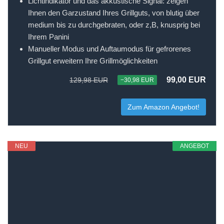
Lichtindikator und das akkustische Signal: zeigen
Ihnen den Garzustand Ihres Grillguts, von blutig über
medium bis zu durchgebraten, oder z,B, knusprig bei
Ihrem Panini
Manueller Modus und Auftaumodus für gefrorenes
Grillgut erweitern Ihre Grillmöglichkeiten
99,00 EUR
129,98 EUR
−30,98 EUR
Zum Amazon Angebot!
NEU
ANGEBOT