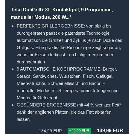
Tefal OptiGrill+ XL Kontaktgrill, 9 Programme,
manueller Modus, 200 W...*
PERFEKTE GRILLERGEBNISSE: von blutig bis
durchgebraten passt die patentierte Technologie
automatisch die Grillzeit und Zyklus je nach Dicke des
Grillguts. Eine praktische Ringanzeige zeigt sogar an,
wenn Ihr Fleisch fertig ist - ob blutig, medium oder
durchgebraten
9 AUTOMATISCHE KOCHPROGRAMME: Burger,
Steaks, Sandwiches, Würstchen, Fisch, Geflügel,
Meeresfrüchte, Schweinefleisch und Bacon +
manueller Modus mit 4 Temperatureinstellungen und
Modus für Gefriergut
GESÜNDERE ERGEBNISSE mit 44 % weniger Fett*
dank der anglierten Platten, die das Fett ablaufen
lassen
139,99 EUR
184,99 EUR
−45,00 EUR