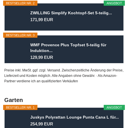
BESTSELLER NR. 2
ANGEBOT
ZWILLING Simplify Kochtopf-Set 5-teilig...
171,99 EUR
BESTSELLER NR. 3
WMF Provence Plus Topfset 5-teilig für
Induktion...
129,99 EUR
Preise inkl. MwSt. ggf. zzgl. Versand. Zwischenzeitliche Änderung der Preise,
Lieferzeit und Kosten möglich. Alle Angaben ohne Gewähr. · Als Amazon-
Partner verdiene ich an qualifizierten Verkäufen
Garten
BESTSELLER NR. 1
ANGEBOT
Juskys Polyrattan Lounge Punta Cana L für...
254,99 EUR