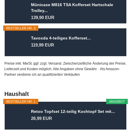
Münicase M816 TSA Kofferset Hartschale
Trolley...
139,90 EUR
BESTSELLER NR. 3
Tavoxda 4-teiliges Kofferset...
119,99 EUR
Preise inkl. MwSt. ggf. zzgl. Versand. Zwischenzeitliche Änderung der Preise,
Lieferzeit und Kosten möglich. Alle Angaben ohne Gewähr. · Als Amazon-
Partner verdiene ich an qualifizierten Verkäufen
Haushalt
BESTSELLER NR. 1
ANGEBOT
Retoo Topfset 12-teilig Kochtopf Set mit...
26,99 EUR