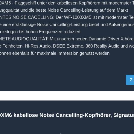
5 - Flaggschiff unter den kabellosen Kopfhörern mit modernster T
angqualität und die beste Noise Cancelling-Leistung auf dem Markt
ES NOISE CACELLING: Der WF-1000XM5 ist mit modernster Tec
ie eine erstklassige Noise Cancelling-Leistung bietet und Außengerä
niedrigen bis hohen Frequenzen reduziert.
E AUDIOQUALITÄT: Mit unserem neuen Dynamic Driver X hören 
 Feinheiten. Hi-Res Audio, DSEE Extreme, 360 Reality Audio und wei
önnen ebenfalls für maximale Immersion genutzt werden
Z
M6 kabellose Noise Cancelling-Kopfhörer, Signatu