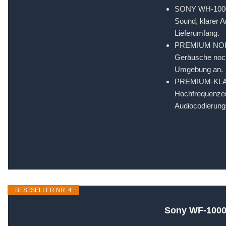
SONY WH-1000XM
Sound, klarer 
Lieferumfang.
PREMIUM NOISE
Geräusche noch
Umgebung an.
PREMIUM-KLANGQ
Hochfrequenzem
Audiocodierungs
BESTSELLER NR. 4
Sony WF-1000X