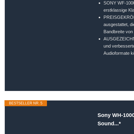
SONY WF-1000XM
erstklassige Kl
PREISGEKRÖNT
ausgestattet, d
Bandbreite von 
AUSGEZEICHNET
und verbesserte
Audioformate k
BESTSELLER NR. 5
Sony WH-1000X
Sound...*