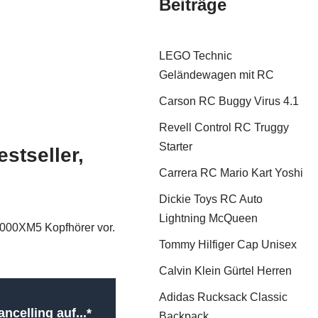
Beiträge
LEGO Technic
Geländewagen mit RC
Carson RC Buggy Virus 4.1
Revell Control RC Truggy
Starter
stseller,
Carrera RC Mario Kart Yoshi
Dickie Toys RC Auto
Lightning McQueen
1000XM5 Kopfhörer vor.
Tommy Hilfiger Cap Unisex
Calvin Klein Gürtel Herren
Adidas Rucksack Classic
celling auf...*
Backpack