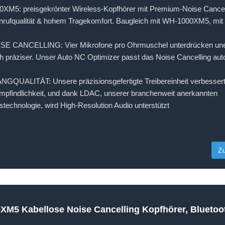
5: preisgekrönter Wireless-Kopfhörer mit Premium-Noise Cancelli
Anrufqualität & hohem Tragekomfort. Baugleich mit WH-1000XM5, mi
 CANCELLING: Vier Mikrofone pro Ohrmuschel unterdrücken un
 präziser. Unser Auto NC Optimizer passt das Noise Cancelling aut
UALITÄT: Unsere präzisionsgefertigte Treibereinheit verbessert
pfindlichkeit, und dank LDAC, unserer branchenweit anerkannten
technologie, wird High-Resolution Audio unterstützt
Z
M5 Kabellose Noise Cancelling Kopfhörer, Bluetoot