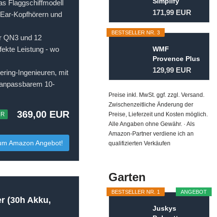
Simplify
laggschiffmodell
Kochtopf-Set
171,99 EUR
Ear-Kopfhörern und
5-teilig...
BESTSELLER NR. 3
r QN3 und 12
fekte Leistung - wo
WMF
Provence Plus
Topfset 5-
129,99 EUR
ing-Ingenieuren, mit
teilig für
d anpassbarem 10-
Induktion...
Preise inkl. MwSt. ggf. zzgl. Versand.
Zwischenzeitliche Änderung der
369,00 EUR
UR
Preise, Lieferzeit und Kosten möglich.
Alle Angaben ohne Gewähr. · Als
Amazon-Partner verdiene ich an
um Amazon Angebot!
qualifizierten Verkäufen
Garten
BESTSELLER NR. 1
ANGEBOT
r (30h Akku,
Juskys