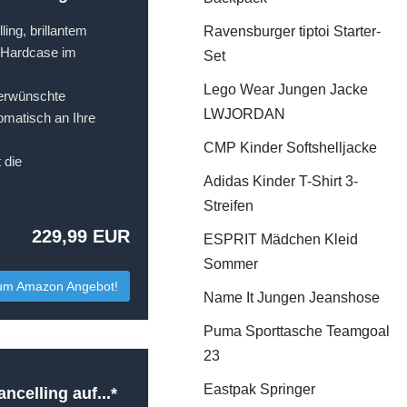
ng, brillantem
Ravensburger tiptoi Starter-
t Hardcase im
Set
Lego Wear Jungen Jacke
erwünschte
LWJORDAN
omatisch an Ihre
CMP Kinder Softshelljacke
 die
Adidas Kinder T-Shirt 3-
Streifen
229,99 EUR
ESPRIT Mädchen Kleid
Sommer
um Amazon Angebot!
Name It Jungen Jeanshose
Puma Sporttasche Teamgoal
23
Eastpak Springer
celling auf...*