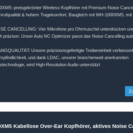
5: preisgekrönter Wireless-Kopfhörer mit Premium-Noise Cancelli
Anrufqualität & hohem Tragekomfort. Baugleich mit WH-1000XM5, mi
 CANCELLING: Vier Mikrofone pro Ohrmuschel unterdrücken un
 präziser. Unser Auto NC Optimizer passt das Noise Cancelling aut
UALITÄT: Unsere präzisionsgefertigte Treibereinheit verbessert
pfindlichkeit, und dank LDAC, unserer branchenweit anerkannten
technologie, wird High-Resolution Audio unterstützt
Z
M5 Kabellose Over-Ear Kopfhörer, aktives Noise Can