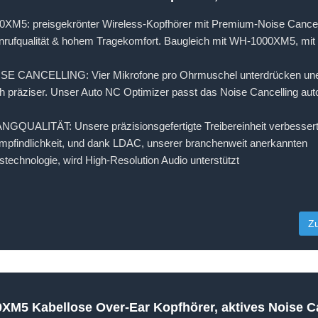
5: preisgekrönter Wireless-Kopfhörer mit Premium-Noise Cancelli
Anrufqualität & hohem Tragekomfort. Baugleich mit WH-1000XM5, mi
 CANCELLING: Vier Mikrofone pro Ohrmuschel unterdrücken un
 präziser. Unser Auto NC Optimizer passt das Noise Cancelling aut
UALITÄT: Unsere präzisionsgefertigte Treibereinheit verbessert
pfindlichkeit, und dank LDAC, unserer branchenweit anerkannten
technologie, wird High-Resolution Audio unterstützt
Z
M5 Kabellose Over-Ear Kopfhörer, aktives Noise Can