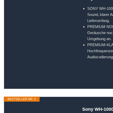
SONY WH-1000XM
Sound, klarer 
Lieferumfang.
PREMIUM NOISE
Geräusche noch
Umgebung an.
PREMIUM-KLANGQ
Hochfrequenzem
Audiocodierungs
BESTSELLER NR. 2
Sony WH-1000X