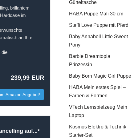
Gürteltasche
ng, brillantem
HABA Puppe Mali 30 cm
t Hardcase im
Steffi Love Puppe mit Pferd
erwünschte
Baby Annabell Little Sweet
omatisch an Ihre
Pony
 die
Barbie Dreamtopia
Prinzessin
Baby Born Magic Girl Puppe
239,99 EUR
HABA Mein erstes Spiel –
um Amazon Angebot!
Farben & Formen
VTech Lernspielzeug Mein
Laptop
Kosmos Elektro & Technik
celling auf...*
Starter-Set