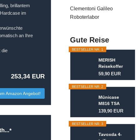
ng, brillantem
Clementoni Galileo
t Hardcase im
Roboterlabor
erwünschte
omatisch an Ihre
Gute Reise
BESTSELLER NR. 1
 die
MERISH
Reisekoffer
Koffer
59,90 EUR
253,34 EUR
Kofferset
Trolleys...
BESTSELLER NR. 2
um Amazon Angebot!
Münicase
M816 TSA
Kofferset
139,90 EUR
Hartschale
Trolley...
BESTSELLER NR. 3
h...*
Tavoxda 4-