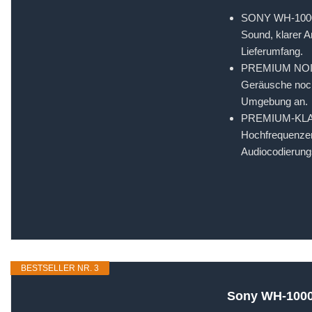
SONY WH-1000XM
Sound, klarer 
Lieferumfang.
PREMIUM NOISE
Geräusche noch
Umgebung an.
PREMIUM-KLANGQ
Hochfrequenzem
Audiocodierungs
BESTSELLER NR. 3
Sony WH-1000X