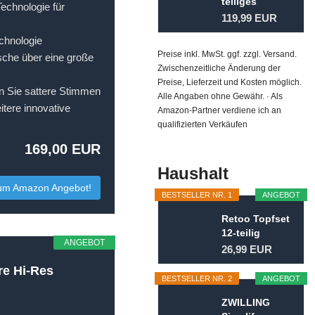
teiliges
echnologie für
Kofferset...
119,99 EUR
hnologie
Preise inkl. MwSt. ggf. zzgl. Versand.
usche über eine große
Zwischenzeitliche Änderung der
Preise, Lieferzeit und Kosten möglich.
Sie sattere Stimmen
Alle Angaben ohne Gewähr. · Als
tere innovative
Amazon-Partner verdiene ich an
qualifizierten Verkäufen
169,00 EUR
Haushalt
um Amazon Angebot!
BESTSELLER NR. 1
ANGEBOT
Retoo Topfset
12-teilig
ANGEBOT
Kochtopf Set
26,99 EUR
mit...
re Hi-Res
BESTSELLER NR. 2
ANGEBOT
ZWILLING