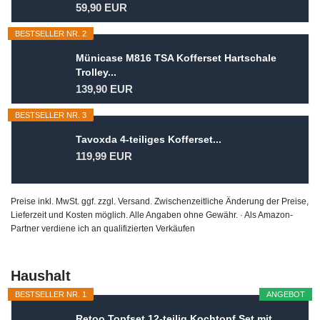
59,90 EUR
BESTSELLER NR. 2
Münicase M816 TSA Kofferset Hartschale
Trolley...
139,90 EUR
BESTSELLER NR. 3
Tavoxda 4-teiliges Kofferset...
119,99 EUR
Preise inkl. MwSt. ggf. zzgl. Versand. Zwischenzeitliche Änderung der Preise,
Lieferzeit und Kosten möglich. Alle Angaben ohne Gewähr. · Als Amazon-
Partner verdiene ich an qualifizierten Verkäufen
Haushalt
BESTSELLER NR. 1
ANGEBOT
Retoo Topfset 12-teilig Kochtopf Set mit...