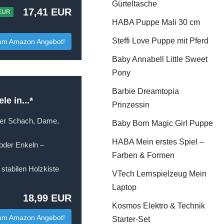
Gürteltasche
17,41 EUR
 EUR
HABA Puppe Mali 30 cm
Steffi Love Puppe mit Pferd
um Amazon Angebot!
Baby Annabell Little Sweet
Pony
Barbie Dreamtopia
e in...*
Prinzessin
ter Schach, Dame,
Baby Born Magic Girl Puppe
HABA Mein erstes Spiel –
der Enkeln –
Farben & Formen
stabilen Holzkiste
VTech Lernspielzeug Mein
Laptop
18,99 EUR
Kosmos Elektro & Technik
um Amazon Angebot!
Starter-Set