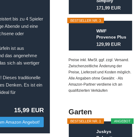
Simplify
Kochtopf-Set
171,99 EUR
5-teilig...
istert bis zu 4 Spieler
BESTSELLER NR. 3
lige Abende und eine
WMF
achsene oder
Provence Plus
Topfset 5-
129,99 EUR
feln ist aus
teilig für
 und das angenehme
Induktion...
Preise inkl. MwSt. ggf. zzgl. Versand.
das sich als wertiger
Zwischenzeitliche Änderung der
Preise, Lieferzeit und Kosten möglich.
Dieses traditionelle
Alle Angaben ohne Gewähr. · Als
hes Denken. Es ist ein
Amazon-Partner verdiene ich an
qualifizierten Verkäufen
deal für
15,99 EUR
Garten
BESTSELLER NR. 1
ANGEBOT
um Amazon Angebot!
Juskys