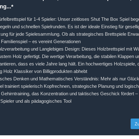
g...*
felbrettspiel für 1-4 Spieler: Unser zeitloses Shut The Box Spiel bege
egeln und schnellen Spielrunden. Es ist der ideale Einstieg für gesel
zung für jede Spielesammlung. Ob als strategisches Brettspiele Erw
Familienspiel – es vereint Generationen
zverarbeitung und Langlebiges Design: Dieses Holzbrettspiel mit Wür
tem Holz gefertigt. Die wertige Verarbeitung, die stabilen Klappen
antieren, dass es viele Jahre lang hält. Ein hochwertiges Holzspiele, 
 Holz Klassiker von Billigprodukten abhebt
isches Denken und Mathematisches Verständnis: Mehr als nur Glück! 
el trainiert spielerisch Kopfrechnen, strategische Planung und logisc
Gehirntraining, das Konzentration und taktisches Geschick fördert – i
Spieler und als pädagogisches Tool
Z