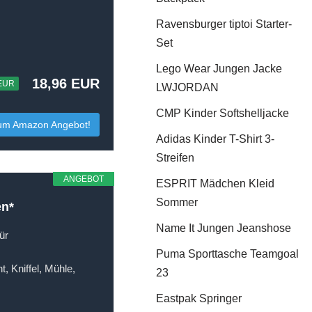
Ravensburger tiptoi Starter-
Set
Lego Wear Jungen Jacke
18,96 EUR
 EUR
LWJORDAN
CMP Kinder Softshelljacke
um Amazon Angebot!
Adidas Kinder T-Shirt 3-
Streifen
ANGEBOT
ESPRIT Mädchen Kleid
Sommer
en*
Name It Jungen Jeanshose
ür
Puma Sporttasche Teamgoal
, Kniffel, Mühle,
23
Eastpak Springer