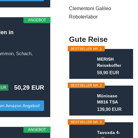
Clementoni Galileo
Roboterlabor
ANGEBOT
en in
Gute Reise
BESTSELLER NR. 1
gammon, Schach,
MERISH
Reisekoffer
Koffer
59,90 EUR
Kofferset
Trolleys...
BESTSELLER NR. 2
50,29 EUR
 EUR
Münicase
M816 TSA
um Amazon Angebot!
Kofferset
139,90 EUR
Hartschale
Trolley...
BESTSELLER NR. 3
ANGEBOT
Tavoxda 4-