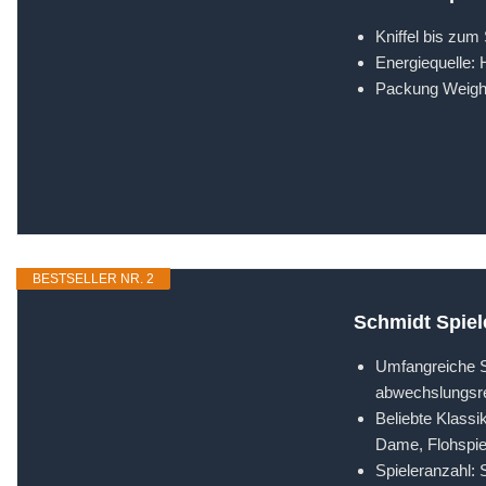
Kniffel bis zum
Energiequelle:
Packung Weight
BESTSELLER NR. 2
Schmidt Spiel
Umfangreiche S
abwechslungsre
Beliebte Klassi
Dame, Flohspie
Spieleranzahl: S