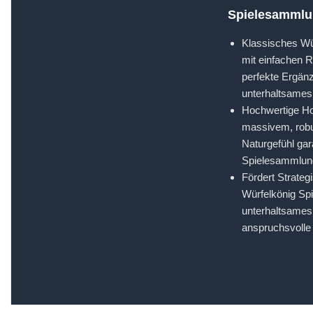
Spielesammlun
Klassisches Wür
mit einfachen R
perfekte Ergän
unterhaltsames 
Hochwertige Hol
massivem, robus
Naturgefühl gar
Spielesammlung
Fördert Strateg
Würfelkönig Spi
unterhaltsames 
anspruchsvolle 