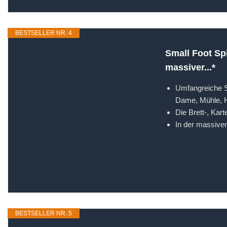
BESTSELLER NR. 4
Small Foot Sp
massiver...*
Umfangreiche S
Dame, Mühle, H
Die Brett-, Kar
In der massiven
BESTSELLER NR. 5