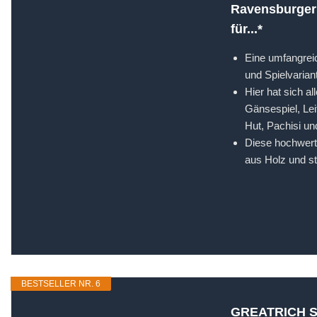
Ravensburger 
für...*
Eine umfangreic
und Spielvariant
Hier hat sich 
Gänsespiel, Le
Hut, Pachisi un
Diese hochwerti
aus Holz und st
BESTSELLER NR. 6
GREATRICH Shu