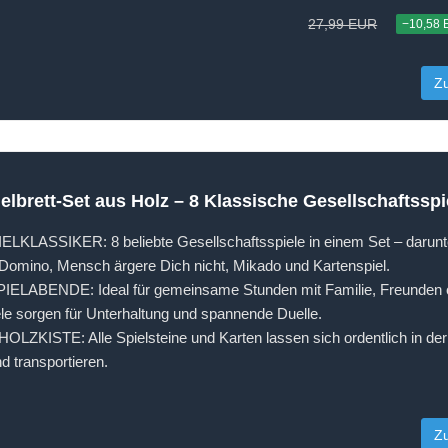
27,99 EUR
−10,58
Z
brett-Set aus Holz – 8 Klassische Gesellschaftsspiel
LASSIKER: 8 beliebte Gesellschaftsspiele in einem Set – darun
mino, Mensch ärgere Dich nicht, Mikado und Kartenspiel.
ELABENDE: Ideal für gemeinsame Stunden mit Familie, Freunden o
le sorgen für Unterhaltung und spannende Duelle.
ZKISTE: Alle Spielsteine und Karten lassen sich ordentlich in der 
 transportieren.
Z