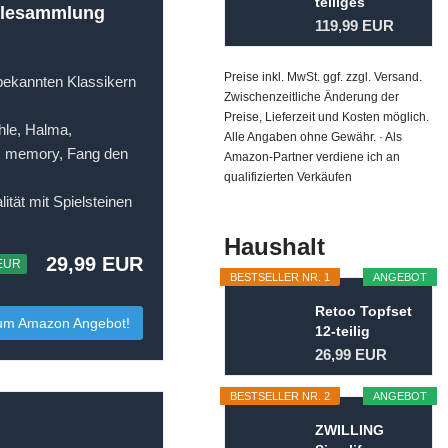
teiliges
ielesammlung
Kofferset...
119,99 EUR
Preise inkl. MwSt. ggf. zzgl. Versand.
 bekannten Klassikern
Zwischenzeitliche Änderung der
Preise, Lieferzeit und Kosten möglich.
hle, Halma,
Alle Angaben ohne Gewähr. · Als
z, memory, Fang den
Amazon-Partner verdiene ich an
qualifizierten Verkäufen
tät mit Spielsteinen
Haushalt
29,99 EUR
 EUR
BESTSELLER NR. 1
ANGEBOT
Retoo Topfset
um Amazon Angebot!
12-teilig
Kochtopf Set
26,99 EUR
mit...
BESTSELLER NR. 2
ANGEBOT
ZWILLING