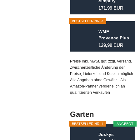
Simplify
Kochtopf-Set
171,99 EUR
5-teilig...
BESTSELLER NR. 3
WMF
Provence Plus
Topfset 5-
129,99 EUR
teilig für
Induktion...
Preise inkl. MwSt. ggf. zzgl. Versand.
Zwischenzeitliche Änderung der
Preise, Lieferzeit und Kosten möglich.
Alle Angaben ohne Gewähr. · Als
Amazon-Partner verdiene ich an
qualifizierten Verkäufen
Garten
BESTSELLER NR. 1
ANGEBOT
Juskys