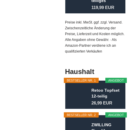
teiliges
Kofferset...
119,99 EUR
Preise inkl. MwSt. ggf. zzgl. Versand.
Zwischenzeitliche Änderung der
Preise, Lieferzeit und Kosten möglich.
Alle Angaben ohne Gewähr. · Als
Amazon-Partner verdiene ich an
qualifizierten Verkäufen
Haushalt
BESTSELLER NR. 1
ANGEBOT
Retoo Topfset
12-teilig
Kochtopf Set
26,99 EUR
mit...
BESTSELLER NR. 2
ANGEBOT
ZWILLING