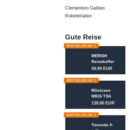
Clementoni Galileo
Roboterlabor
Gute Reise
BESTSELLER NR. 1
MERISH
Reisekoffer
Koffer
59,90 EUR
Kofferset
Trolleys...
BESTSELLER NR. 2
Münicase
M816 TSA
Kofferset
139,90 EUR
Hartschale
Trolley...
BESTSELLER NR. 3
Tavoxda 4-