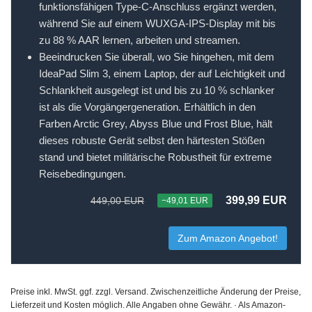
funktionsfähigen Type-C-Anschluss ergänzt werden,
während Sie auf einem WUXGA-IPS-Display mit bis
zu 88 % AAR lernen, arbeiten und streamen.
Beeindrucken Sie überall, wo Sie hingehen, mit dem
IdeaPad Slim 3, einem Laptop, der auf Leichtigkeit und
Schlankheit ausgelegt ist und bis zu 10 % schlanker
ist als die Vorgängergeneration. Erhältlich in den
Farben Arctic Grey, Abyss Blue und Frost Blue, hält
dieses robuste Gerät selbst den härtesten Stößen
stand und bietet militärische Robustheit für extreme
Reisebedingungen.
399,99 EUR
449,00 EUR
−49,01 EUR
Zum Amazon Angebot!
Preise inkl. MwSt. ggf. zzgl. Versand. Zwischenzeitliche Änderung der Preise,
Lieferzeit und Kosten möglich. Alle Angaben ohne Gewähr. · Als Amazon-