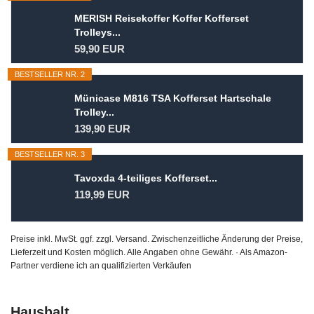
MERISH Reisekoffer Koffer Kofferset
Trolleys...
59,90 EUR
BESTSELLER NR. 2
Münicase M816 TSA Kofferset Hartschale
Trolley...
139,90 EUR
BESTSELLER NR. 3
Tavoxda 4-teiliges Kofferset...
119,99 EUR
Preise inkl. MwSt. ggf. zzgl. Versand. Zwischenzeitliche Änderung der Preise,
Lieferzeit und Kosten möglich. Alle Angaben ohne Gewähr. · Als Amazon-
Partner verdiene ich an qualifizierten Verkäufen
Haushalt