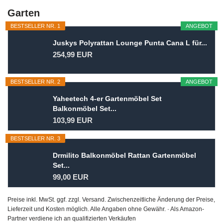
Garten
BESTSELLER NR. 1
ANGEBOT
Juskys Polyrattan Lounge Punta Cana L für...
254,99 EUR
BESTSELLER NR. 2
ANGEBOT
Yaheetech 4-er Gartenmöbel Set
Balkonmöbel Set...
103,99 EUR
BESTSELLER NR. 3
Drmilito Balkonmöbel Rattan Gartenmöbel
Set...
99,00 EUR
Preise inkl. MwSt. ggf. zzgl. Versand. Zwischenzeitliche Änderung der Preise,
Lieferzeit und Kosten möglich. Alle Angaben ohne Gewähr. · Als Amazon-
Partner verdiene ich an qualifizierten Verkäufen