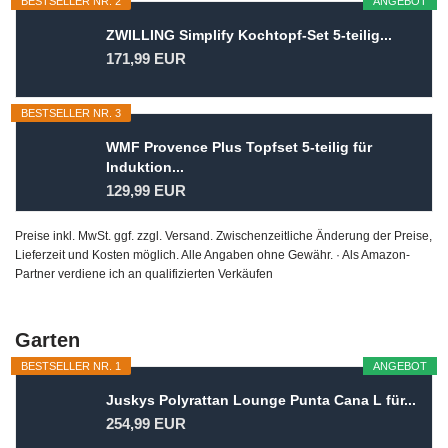
BESTSELLER NR. 2
ANGEBOT
ZWILLING Simplify Kochtopf-Set 5-teilig...
171,99 EUR
BESTSELLER NR. 3
WMF Provence Plus Topfset 5-teilig für
Induktion...
129,99 EUR
Preise inkl. MwSt. ggf. zzgl. Versand. Zwischenzeitliche Änderung der Preise,
Lieferzeit und Kosten möglich. Alle Angaben ohne Gewähr. · Als Amazon-
Partner verdiene ich an qualifizierten Verkäufen
Garten
BESTSELLER NR. 1
ANGEBOT
Juskys Polyrattan Lounge Punta Cana L für...
254,99 EUR