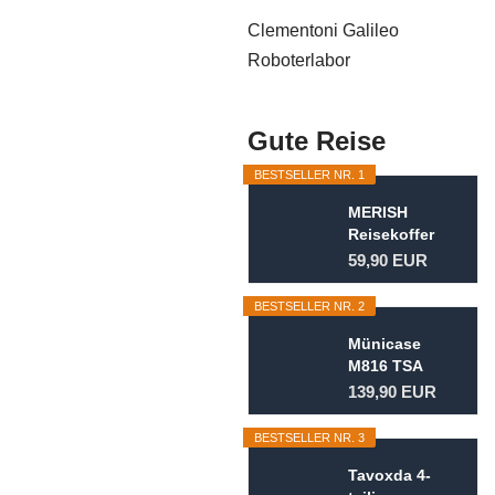
Clementoni Galileo
Roboterlabor
Gute Reise
BESTSELLER NR. 1
MERISH
Reisekoffer
Koffer
59,90 EUR
Kofferset
Trolleys...
BESTSELLER NR. 2
Münicase
M816 TSA
Kofferset
139,90 EUR
Hartschale
Trolley...
BESTSELLER NR. 3
Tavoxda 4-