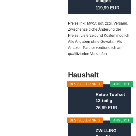
teiliges
Kofferset...
119,99 EUR
Preise inkl. MwSt. ggf. zzgl. Versand.
Zwischenzeitliche Änderung der
Preise, Lieferzeit und Kosten möglich.
Alle Angaben ohne Gewähr. · Als
Amazon-Partner verdiene ich an
qualifizierten Verkäufen
Haushalt
BESTSELLER NR. 1
ANGEBOT
Retoo Topfset
12-teilig
Kochtopf Set
26,99 EUR
mit...
BESTSELLER NR. 2
ANGEBOT
ZWILLING