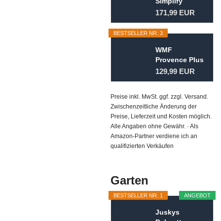
Simplify
Kochtopf-Set
171,99 EUR
5-teilig...
BESTSELLER NR. 3
WMF
Provence Plus
Topfset 5-
129,99 EUR
teilig für
Induktion...
Preise inkl. MwSt. ggf. zzgl. Versand.
Zwischenzeitliche Änderung der
Preise, Lieferzeit und Kosten möglich.
Alle Angaben ohne Gewähr. · Als
Amazon-Partner verdiene ich an
qualifizierten Verkäufen
Garten
BESTSELLER NR. 1
ANGEBOT
Juskys