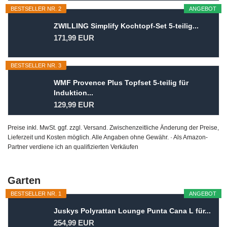
BESTSELLER NR. 2
ANGEBOT
ZWILLING Simplify Kochtopf-Set 5-teilig...
171,99 EUR
BESTSELLER NR. 3
WMF Provence Plus Topfset 5-teilig für
Induktion...
129,99 EUR
Preise inkl. MwSt. ggf. zzgl. Versand. Zwischenzeitliche Änderung der Preise,
Lieferzeit und Kosten möglich. Alle Angaben ohne Gewähr. · Als Amazon-
Partner verdiene ich an qualifizierten Verkäufen
Garten
BESTSELLER NR. 1
ANGEBOT
Juskys Polyrattan Lounge Punta Cana L für...
254,99 EUR