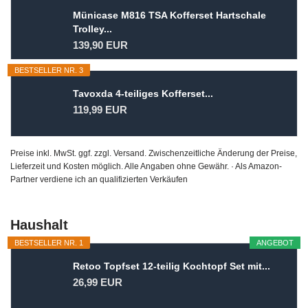
Münicase M816 TSA Kofferset Hartschale
Trolley...
139,90 EUR
BESTSELLER NR. 3
Tavoxda 4-teiliges Kofferset...
119,99 EUR
Preise inkl. MwSt. ggf. zzgl. Versand. Zwischenzeitliche Änderung der Preise,
Lieferzeit und Kosten möglich. Alle Angaben ohne Gewähr. · Als Amazon-
Partner verdiene ich an qualifizierten Verkäufen
Haushalt
BESTSELLER NR. 1
ANGEBOT
Retoo Topfset 12-teilig Kochtopf Set mit...
26,99 EUR