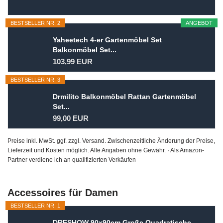
BESTSELLER NR. 2
ANGEBOT
Yaheetech 4-er Gartenmöbel Set
Balkonmöbel Set...
103,99 EUR
BESTSELLER NR. 3
Drmilito Balkonmöbel Rattan Gartenmöbel
Set...
99,00 EUR
Preise inkl. MwSt. ggf. zzgl. Versand. Zwischenzeitliche Änderung der Preise,
Lieferzeit und Kosten möglich. Alle Angaben ohne Gewähr. · Als Amazon-
Partner verdiene ich an qualifizierten Verkäufen
Accessoires für Damen
BESTSELLER NR. 1
DRESHOW 90x90cm Große Quadratische